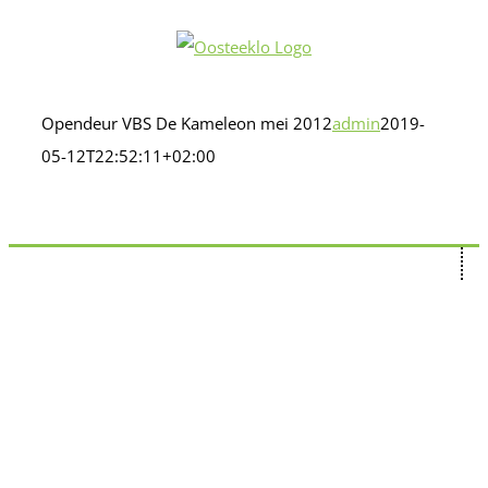
Ga
naar
inhoud
Opendeur VBS De Kameleon mei 2012
admin
2019-
05-12T22:52:11+02:00