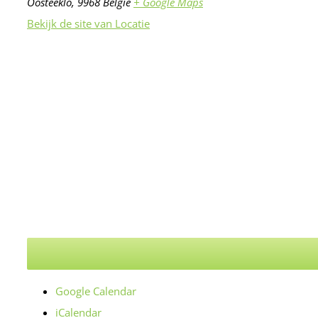
Oosteeklo
,
9968
België
+ Google Maps
Bekijk de site van Locatie
Google Calendar
iCalendar