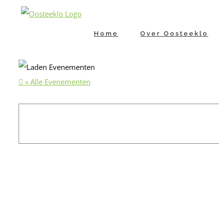
Ga
naar
Home
Over Oosteeklo
inhoud
« Alle Evenementen
Kunstexpo